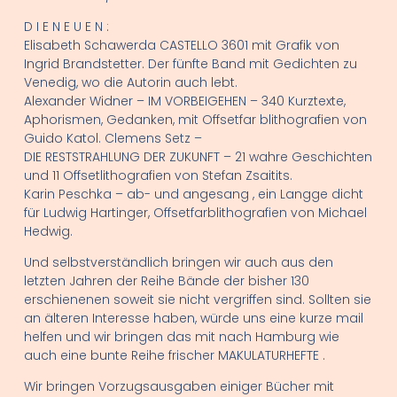
D I E N E U E N :
Elisabeth Schawerda CASTELLO 3601 mit Grafik von
Ingrid Brandstetter. Der fünfte Band mit Gedichten zu
Venedig, wo die Autorin auch lebt.
Alexander Widner – IM VORBEIGEHEN – 340 Kurztexte,
Aphorismen, Gedanken, mit Offsetfar blithografien von
Guido Katol. Clemens Setz –
DIE RESTSTRAHLUNG DER ZUKUNFT – 21 wahre Geschichten
und 11 Offsetlithografien von Stefan Zsaitits.
Karin Peschka – ab- und angesang , ein Langge dicht
für Ludwig Hartinger, Offsetfarblithografien von Michael
Hedwig.
Und selbstverständlich bringen wir auch aus den
letzten Jahren der Reihe Bände der bisher 130
erschienenen soweit sie nicht vergriffen sind. Sollten sie
an älteren Interesse haben, würde uns eine kurze mail
helfen und wir bringen das mit nach Hamburg wie
auch eine bunte Reihe frischer MAKULATURHEFTE .
Wir bringen Vorzugsausgaben einiger Bücher mit